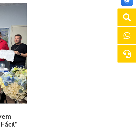
lvem
Fácil”