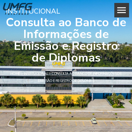
INSTITUCIONAL
Consulta ao Banco de
Informações de
Emissão e Registro
de Diplomas
HOME
>
INSTITUCIONAL
>
CONSULTA AO BANCO DE INFORMAÇÕES DE
EMISSÃO E REGISTRO DE DIPLOMAS