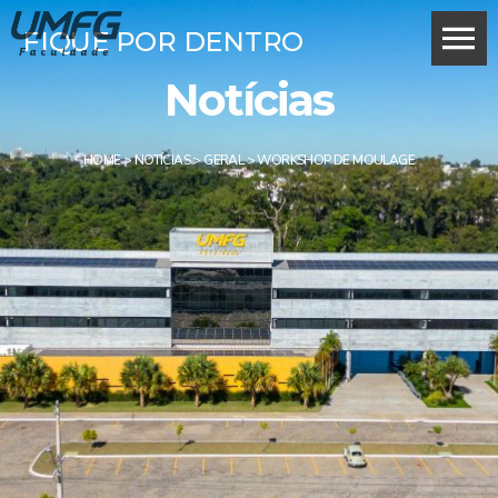
FIQUE POR DENTRO
Notícias
HOME
>
NOTÍCIAS
>
GERAL
>
WORKSHOP DE MOULAGE