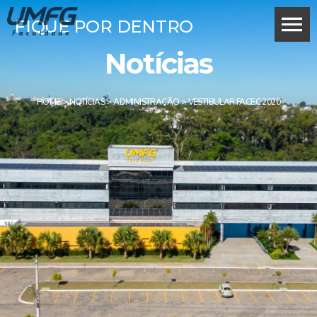
FIQUE POR DENTRO
Notícias
HOME
>
NOTÍCIAS
>
ADMINISTRAÇÃO
>
VESTIBULAR FACEC 2020