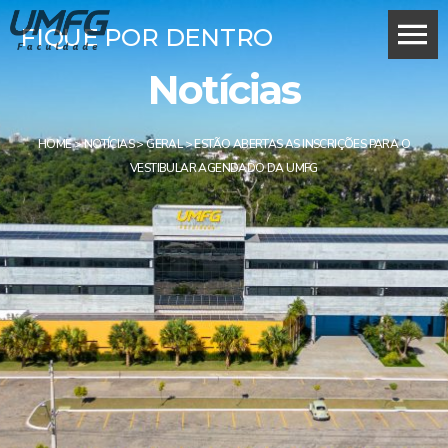
FIQUE POR DENTRO
Notícias
HOME
>
NOTÍCIAS
>
GERAL
>
ESTÃO ABERTAS AS INSCRIÇÕES PARA O
VESTIBULAR AGENDADO DA UMFG