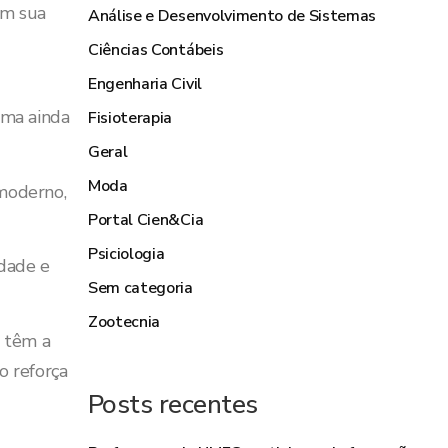
em sua
Análise e Desenvolvimento de Sistemas
Ciências Contábeis
Engenharia Civil
rma ainda
Fisioterapia
Geral
Moda
moderno,
Portal Cien&Cia
Psiciologia
idade e
Sem categoria
Zootecnia
s têm a
o reforça
Posts recentes