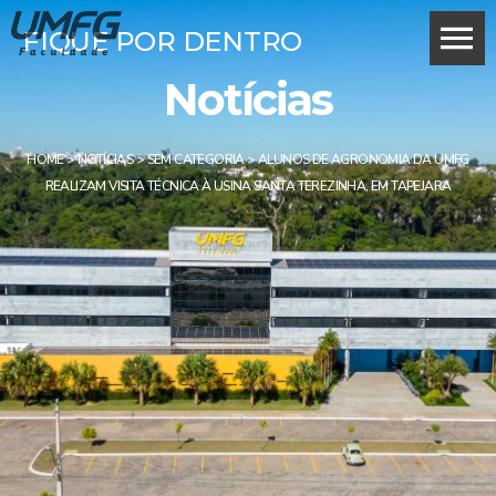
FIQUE POR DENTRO
Notícias
HOME
>
NOTÍCIAS
>
SEM CATEGORIA
>
ALUNOS DE AGRONOMIA DA UMFG
REALIZAM VISITA TÉCNICA À USINA SANTA TEREZINHA, EM TAPEJARA