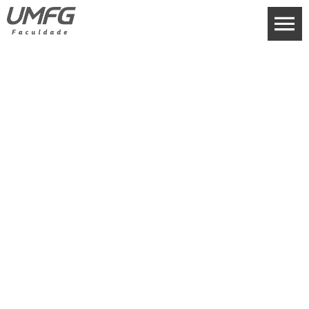
INSTITUCIONAL
Anais ENAIC 2025
HOME
>
INSTITUCIONAL
>
ENAIC – ENCONTRO ANUAL DE INICIAÇÃO
CIENTÍFICA
>
ENAIC 2025
>
ANAIS ENAIC 2025