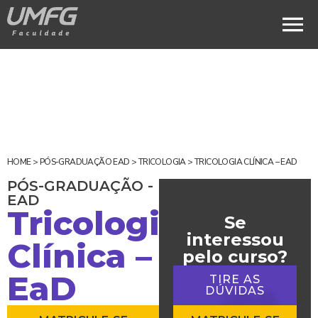
HOME
>
PÓS-GRADUAÇÃO EAD
>
TRICOLOGIA
>
TRICOLOGIA CLÍNICA – EAD
PÓS-GRADUAÇÃO -
EAD
Tricologia
Se
interessou
Clínica –
pelo curso?
EaD
TIRE AS
DÚVIDAS