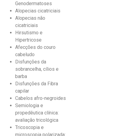
Genodermatoses
Alopecias cicatriciais
Alopecias não
cicatriciais
Hirsutismo e
Hipertricose
Afecções do couro
cabeludo
Disfunções da
sobrancelha, cílios e
barba
Disfunções da Fibra
capilar
Cabelos afro-negroides
Semiologia e
propedêutica clínica:
avaliação tricológica
Tricoscopia e
microscopia polarizada: