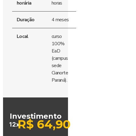
horária
horas
Duração
4 meses
Local
curso
100%
EaD
(campus
sede
Cianorte
Paraná).
Investimento
R$
64,90
12x