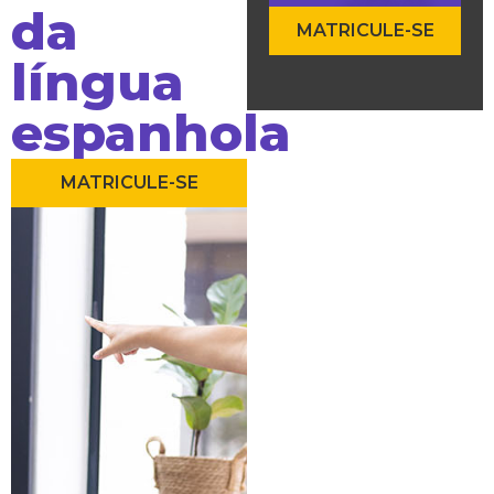
da
MATRICULE-SE
língua
espanhola
MATRICULE-SE