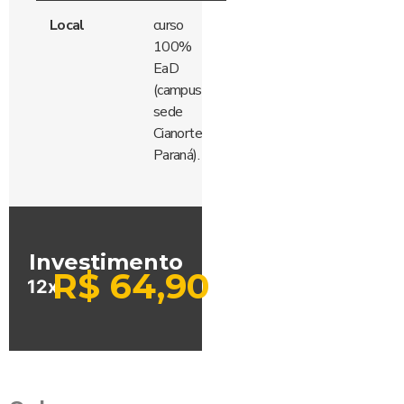
Local
curso
100%
EaD
(campus
sede
Cianorte
Paraná).
Investimento
R$
64,90
12x