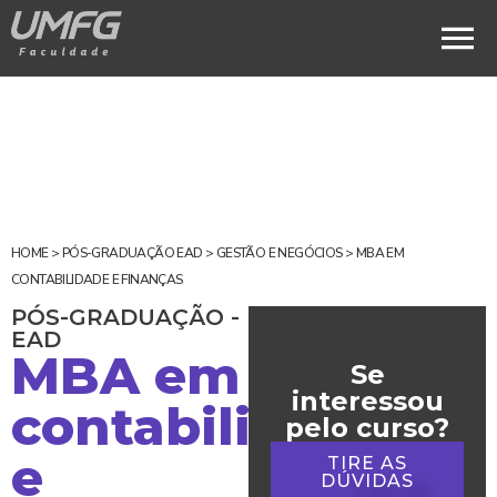
HOME
>
PÓS-GRADUAÇÃO EAD
>
GESTÃO E NEGÓCIOS
>
MBA EM
CONTABILIDADE E FINANÇAS
PÓS-GRADUAÇÃO -
EAD
MBA em
Se
interessou
contabilidade
pelo curso?
e
TIRE AS
DÚVIDAS