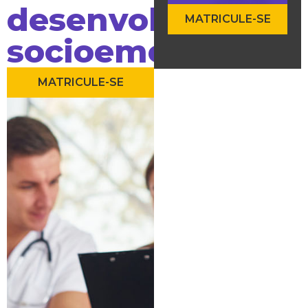
desenvolvimento
MATRICULE-SE
socioemocional
MATRICULE-SE