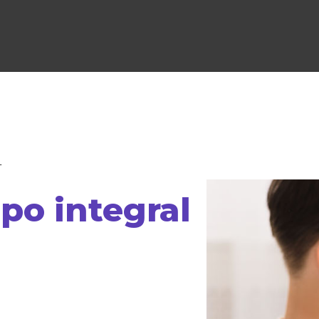
L
o integral