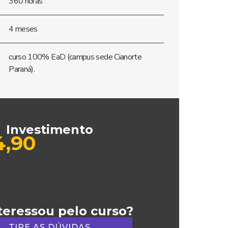
360 horas
4 meses
curso 100% EaD (campus sede Cianorte
Paraná).
Investimento
,90
teressou pelo curso?
TIRE AS DÚVIDAS