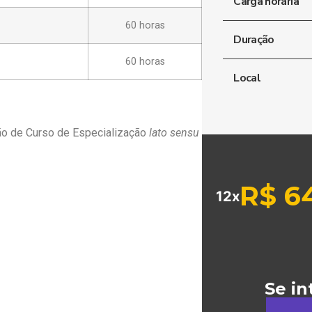
Carga horária
60 horas
Duração
60 horas
Local
ão de Curso de Especialização
lato sensu
R$
64
12x
Se in