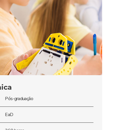
nica
Pós-graduação
EaD